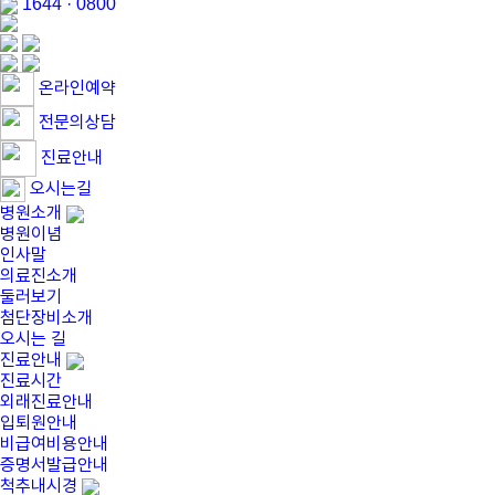
1644 · 0800
온라인예약
전문의상담
진료안내
오시는길
병원소개
병원이념
인사말
의료진소개
둘러보기
첨단장비소개
오시는 길
진료안내
진료시간
외래진료안내
입퇴원안내
비급여비용안내
증명서발급안내
척추내시경