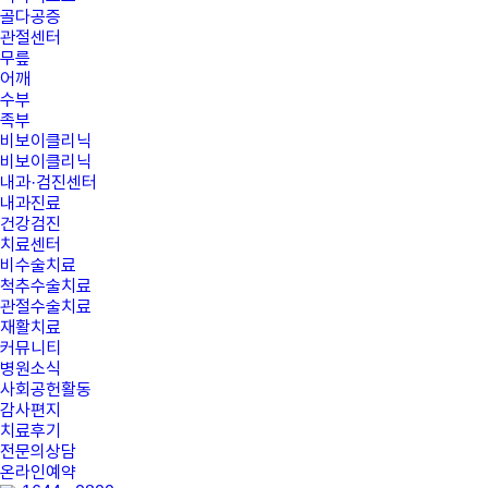
골다공증
관절센터
무릎
어깨
수부
족부
비보이클리닉
비보이클리닉
내과·검진센터
내과진료
건강검진
치료센터
비수술치료
척추수술치료
관절수술치료
재활치료
커뮤니티
병원소식
사회공헌활동
감사편지
치료후기
전문의상담
온라인예약