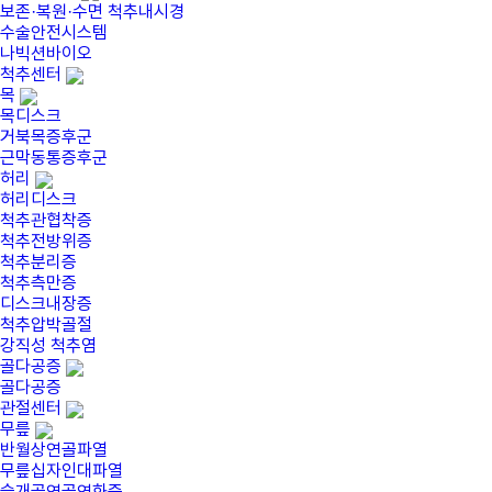
보존·복원·수면 척추내시경
수술안전시스템
나빅션바이오
척추센터
목
목디스크
거북목증후군
근막동통증후군
허리
허리디스크
척추관협착증
척추전방위증
척추분리증
척추측만증
디스크내장증
척추압박골절
강직성 척추염
골다공증
골다공증
관절센터
무릎
반월상연골파열
무릎십자인대파열
슬개골연골연화증