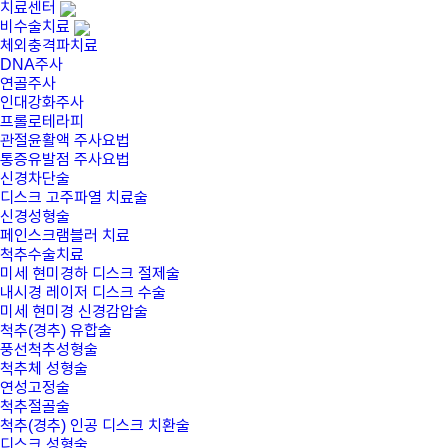
치료센터
비수술치료
체외충격파치료
DNA주사
연골주사
인대강화주사
프롤로테라피
관절윤활액 주사요법
통증유발점 주사요법
신경차단술
디스크 고주파열 치료술
신경성형술
페인스크램블러 치료
척추수술치료
미세 현미경하 디스크 절제술
내시경 레이저 디스크 수술
미세 현미경 신경감압술
척추(경추) 유합술
풍선척추성형술
척추체 성형술
연성고정술
척추절골술
척추(경추) 인공 디스크 치환술
디스크 성형술