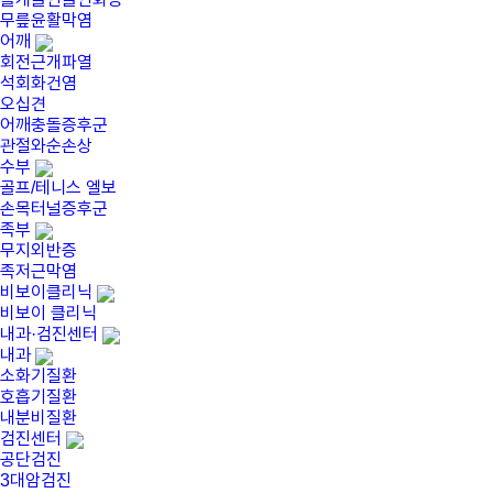
무릎윤활막염
어깨
회전근개파열
석회화건염
오십견
어깨충돌증후군
관절와순손상
수부
골프/테니스 엘보
손목터널증후군
족부
무지외반증
족저근막염
비보이클리닉
비보이 클리닉
내과·검진센터
내과
소화기질환
호흡기질환
내분비질환
검진센터
공단검진
3대암검진